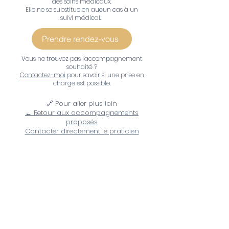
des soins médicaux.
Elle ne se substitue en aucun cas à un
suivi médical.
Prendre rendez-vous
Vous ne trouvez pas l'accompagnement
souhaité ?
Contactez-moi
pour savoir si une prise en
charge est possible.
🔗 Pour aller plus loin
← Retour aux accompagnements
proposés
Contacter directement le praticien
Hypnose Solitude, Hypnose Victimes-battantes, Hypnose Avoir des
relations harmonieuses, Hypnose S’autoriser à changer d’avis, Hypnose
Lien parent-enfant, Hypnose Rapport à l’argent, Hypnose Conflit de
famille, Hypnose Se trouver beau ou belle, Hypnose Se sentir être un bon
parent, Hypnose Arrêter de vouloir tout contrôler, Hypnose Prendre du
temps pour soi, Hypnose Perte d’utilité, Hypnose Avoir de nouveaux
projets, Hypnose Respect, Hypnose Vertige (phobie du vide), Hypnose
Honte, Hypnose Peur du manque, Hypnose Charge mentale, Hypnose
Estime de soi, Hypnose Trouver sa voie, Hypnose Guérir l’enfant qu’on a
été, Hypnose Couper les fidélités inconscientes, Hypnose Culpabilité,
Hypnose Faire sortir ses émotions, Hypnose Supprimer des croyances
limitantes, Hypnose Se sentir compris(e), Hypnose Neutraliser les
pensées négatives, Hypnose Trouver les raisons d’aller bien, Hypnose
Prendre confiance en soi