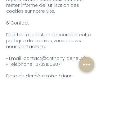
rester informé de l’utilisation des
cookies sur notre Site.
6. Contact
Pour toute question concernant cette
politique de cookies, vous pouvez
nous contacter à :
• Email :
contact@anthony-deneux.fr
• Téléphone :
0782180987
Date de dernière mise à jour :
23/09/2024
LE CABINET
Cabinet médical de la Clairière
Anthony Deneux