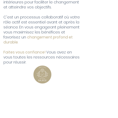
intérieures pour faciliter le changement
et atteindre vos objectifs.
C'est un processus collaboratif où votre
rôle actif est essentiel avant et après la
séance. En vous engageant pleinement
vous maximisez les bénéfices et
favorisez un
changement profond et
durable
.
Faites vous confiance!
Vous avez en
vous toutes les ressources nécessaires
pour réussir.
La méthode SAJECE
Imaginez un instant pouvoir
transformer votre vie en
profondeur, sans avoir à revivre le
passé, sans avoir à tout expliquer,