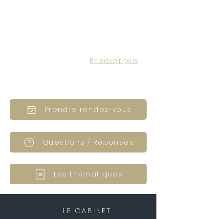
simplement en vous laissant
guider par des histoires qui parlent
directement à votre inconscient.
C'est exactement ce que propose
la méthode SAJECE.
En savoir plus
Prendre rendez-vous
Questions / Réponses
Les thématiques
LE CABINET