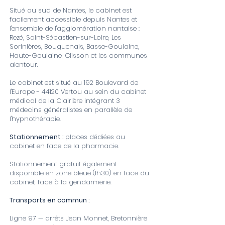
Situé au sud de Nantes, le cabinet est
facilement accessible depuis Nantes et
l'ensemble de l'agglomération nantaise :
Rezé, Saint-Sébastien-sur-Loire, Les
Sorinières, Bouguenais, Basse-Goulaine,
Haute-Goulaine, Clisson et les communes
alentour.
Le cabinet est situé au 192 Boulevard de
l'Europe - 44120 Vertou au sein du cabinet
médical de la Clairière intégrant 3
médecins généralistes en parallèle de
l'hypnothérapie.
Stationnement :
places dédiées au
cabinet en face de la pharmacie.
Stationnement gratuit également
disponible en zone bleue (1h30) en face du
cabinet, face à la gendarmerie.
Transports en commun :
Ligne 97 — arrêts Jean Monnet, Bretonnière