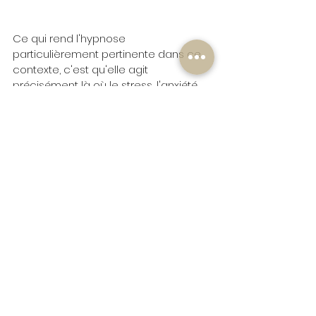
Ce qui rend l'hypnose 
particulièrement pertinente dans ce 
contexte, c'est qu'elle agit 
précisément là où le stress, l'anxiété 
et l'angoisse prennent racine : dans 
les mécanismes automatiques et 
inconscients du cerveau.
Des études de neuro-imagerie 
montrent qu'en état hypnotique, 
l'activité de l'amygdale diminue, 
tandis que la connectivité entre le 
cortex préfrontal et les zones 
limbiques augmente. En d'autres 
termes, l'hypnose semble aider le 
cerveau à rétablir la communication 
entre le « chef d'orchestre » (le cortex 
préfrontal, siège du raisonnement) et 